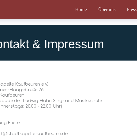
Home
Über uns
Press
ntakt & Impressum
apelle Kaufbeuren e.V.
nes-Haag-Straße 26
 Kaufbeuren
bäude der Ludwig Hahn Sing- und Musikschule
nnerstags: 20.00 - 22.00 Uhr)​
ng Flietel
kt@stadtkapelle-kaufbeuren.de