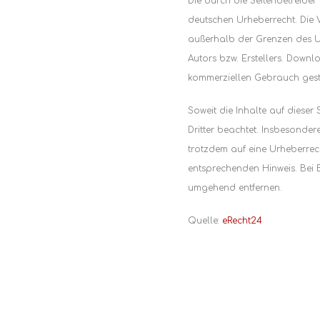
Die durch die Seitenbetreiber
deutschen Urheberrecht. Die V
außerhalb der Grenzen des Ur
Autors bzw. Erstellers. Downl
kommerziellen Gebrauch gesta
Soweit die Inhalte auf dieser 
Dritter beachtet. Insbesondere
trotzdem auf eine Urheberrec
entsprechenden Hinweis. Bei 
umgehend entfernen.
Quelle:
eRecht24