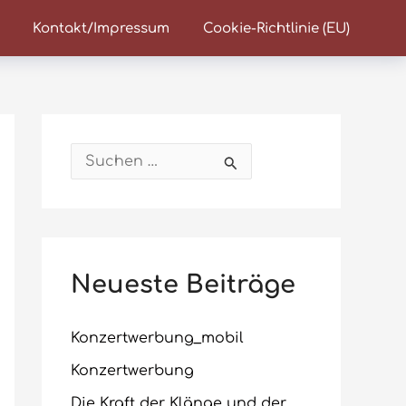
Kontakt/Impressum
Cookie-Richtlinie (EU)
S
u
c
h
Neueste Beiträge
e
n
Konzertwerbung_mobil
n
a
Konzertwerbung
c
Die Kraft der Klänge und der